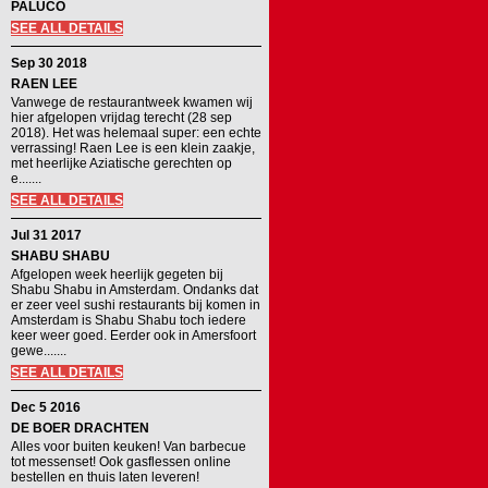
PALUCO
SEE ALL DETAILS
Sep 30 2018
RAEN LEE
Vanwege de restaurantweek kwamen wij
hier afgelopen vrijdag terecht (28 sep
2018). Het was helemaal super: een echte
verrassing! Raen Lee is een klein zaakje,
met heerlijke Aziatische gerechten op
e.......
SEE ALL DETAILS
Jul 31 2017
SHABU SHABU
Afgelopen week heerlijk gegeten bij
Shabu Shabu in Amsterdam. Ondanks dat
er zeer veel sushi restaurants bij komen in
Amsterdam is Shabu Shabu toch iedere
keer weer goed. Eerder ook in Amersfoort
gewe.......
SEE ALL DETAILS
Dec 5 2016
DE BOER DRACHTEN
Alles voor buiten keuken! Van barbecue
tot messenset! Ook gasflessen online
bestellen en thuis laten leveren!