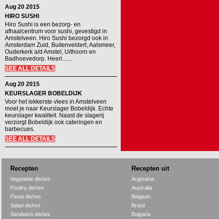
Aug 20 2015
HIRO SUSHI
Hiro Sushi is een bezorg- en
afhaalcentrum voor sushi, gevestigd in
Amstelveen. Hiro Sushi bezorgd ook in
Amsterdam Zuid, Buitenveldert, Aalsmeer,
Ouderkerk a/d Amstel, Uithoorn en
Badhoevedorp. Heerl.......
SEE ALL DETAILS
Aug 20 2015
KEURSLAGER BOBELDIJK
Voor het lekkerste vlees in Amstelveen
moet je naar Keurslager Bobeldijk. Echte
keurslager kwaliteit. Naast de slagerij
verzorgt Bobeldijk ook cateringen en
barbecues.
SEE ALL DETAILS
Recepten
Recepten uit
Vegetable dishes
Argentina
Poultry dishes
Australia
Pasta dishes
Belgium
Salad dishes
Brasil
Sandwich dishes
Bulgaria