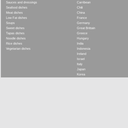
Sauces and dressings
Carribean
Seafood dishes
Chili
Meat dishes
China
Low Fat dishes
France
Soups
Germany
Sweet dishes
Great Brittain
Tapas dishes
Greece
Noodle dishes
Hungary
Rice dishes
India
Vegetarian dishes
Indonesia
Ireland
Israel
Italy
Japan
Korea