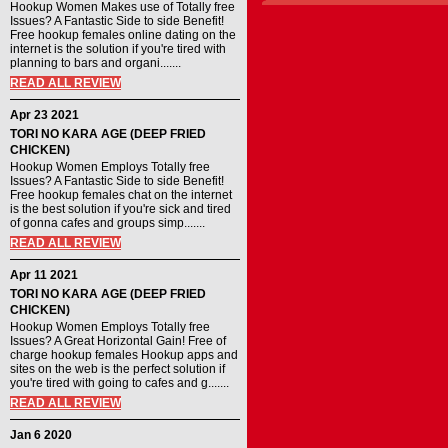
Hookup Women Makes use of Totally free
Issues? A Fantastic Side to side Benefit!
Free hookup females online dating on the
internet is the solution if you're tired with
planning to bars and organi.......
READ ALL REVIEW
Apr 23 2021
TORI NO KARA AGE (DEEP FRIED
CHICKEN)
Hookup Women Employs Totally free
Issues? A Fantastic Side to side Benefit!
Free hookup females chat on the internet
is the best solution if you're sick and tired
of gonna cafes and groups simp.......
READ ALL REVIEW
Apr 11 2021
TORI NO KARA AGE (DEEP FRIED
CHICKEN)
Hookup Women Employs Totally free
Issues? A Great Horizontal Gain! Free of
charge hookup females Hookup apps and
sites on the web is the perfect solution if
you're tired with going to cafes and g.......
READ ALL REVIEW
Jan 6 2020