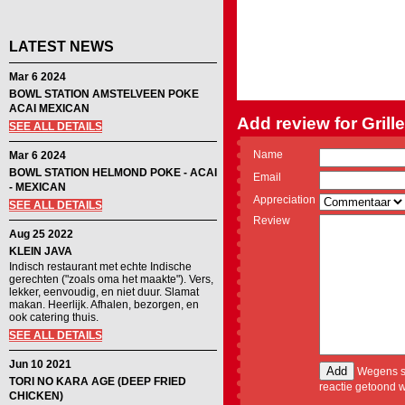
LATEST NEWS
Mar 6 2024
BOWL STATION AMSTELVEEN POKE
ACAI MEXICAN
Add review for Gril
SEE ALL DETAILS
Name
Mar 6 2024
BOWL STATION HELMOND POKE - ACAI
Email
- MEXICAN
Appreciation
SEE ALL DETAILS
Review
Aug 25 2022
KLEIN JAVA
Indisch restaurant met echte Indische
gerechten ("zoals oma het maakte"). Vers,
lekker, eenvoudig, en niet duur. Slamat
makan. Heerlijk. Afhalen, bezorgen, en
ook catering thuis.
SEE ALL DETAILS
Jun 10 2021
Wegens sp
TORI NO KARA AGE (DEEP FRIED
reactie getoond w
CHICKEN)