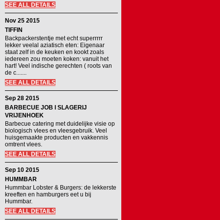
SEE ALL DETAILS
Nov 25 2015
TIFFIN
Backpackerstentje met echt superrrrr
lekker veelal aziatisch eten: Eigenaar
staat zelf in de keuken en kookt zoals
iedereen zou moeten koken: vanuit het
hart! Veel indische gerechten ( roots van
de c.......
SEE ALL DETAILS
Sep 28 2015
BARBECUE JOB I SLAGERIJ
VRIJENHOEK
Barbecue catering met duidelijke visie op
biologisch vlees en vleesgebruik. Veel
huisgemaakte producten en vakkennis
omtrent vlees.
SEE ALL DETAILS
Sep 10 2015
HUMMBAR
Hummbar Lobster & Burgers: de lekkerste
kreeften en hamburgers eet u bij
Hummbar.
SEE ALL DETAILS