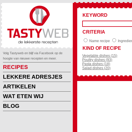
KEYWORD
CRITERIA
Name recipe
Ingredie
KIND OF RECIPE
Volg Tastyweb en blijf via Facebook op de
Vegetable dishes (15)
hoogte van nieuwe recepten en meer.
Poultry dishes (93)
Pasta dishes (18)
RECIPES
Salad dishes (20)
LEKKERE ADRESJES
ARTIKELEN
WAT ETEN WIJ
BLOG