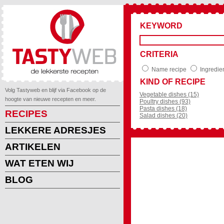
KEYWORD
CRITERIA
Name recipe
Ingredie
KIND OF RECIPE
Volg Tastyweb en blijf via Facebook op de
Vegetable dishes (15)
hoogte van nieuwe recepten en meer.
Poultry dishes (93)
Pasta dishes (18)
RECIPES
Salad dishes (20)
LEKKERE ADRESJES
ARTIKELEN
WAT ETEN WIJ
BLOG