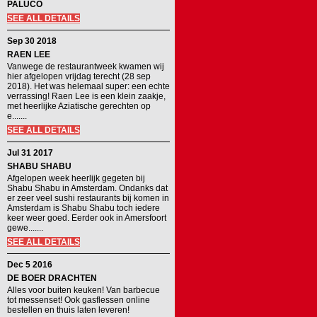
PALUCO
SEE ALL DETAILS
Sep 30 2018
RAEN LEE
Vanwege de restaurantweek kwamen wij
hier afgelopen vrijdag terecht (28 sep
2018). Het was helemaal super: een echte
verrassing! Raen Lee is een klein zaakje,
met heerlijke Aziatische gerechten op
e.......
SEE ALL DETAILS
Jul 31 2017
SHABU SHABU
Afgelopen week heerlijk gegeten bij
Shabu Shabu in Amsterdam. Ondanks dat
er zeer veel sushi restaurants bij komen in
Amsterdam is Shabu Shabu toch iedere
keer weer goed. Eerder ook in Amersfoort
gewe.......
SEE ALL DETAILS
Dec 5 2016
DE BOER DRACHTEN
Alles voor buiten keuken! Van barbecue
tot messenset! Ook gasflessen online
bestellen en thuis laten leveren!