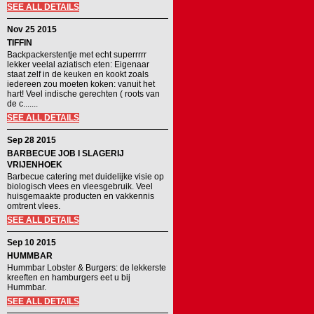
SEE ALL DETAILS
Nov 25 2015
TIFFIN
Backpackerstentje met echt superrrrr
lekker veelal aziatisch eten: Eigenaar
staat zelf in de keuken en kookt zoals
iedereen zou moeten koken: vanuit het
hart! Veel indische gerechten ( roots van
de c.......
SEE ALL DETAILS
Sep 28 2015
BARBECUE JOB I SLAGERIJ
VRIJENHOEK
Barbecue catering met duidelijke visie op
biologisch vlees en vleesgebruik. Veel
huisgemaakte producten en vakkennis
omtrent vlees.
SEE ALL DETAILS
Sep 10 2015
HUMMBAR
Hummbar Lobster & Burgers: de lekkerste
kreeften en hamburgers eet u bij
Hummbar.
SEE ALL DETAILS