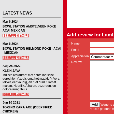
LATEST NEWS
Mar 6 2024
BOWL STATION AMSTELVEEN POKE
ACAI MEXICAN
Add review for Lam
SEE ALL DETAILS
Name
Mar 6 2024
BOWL STATION HELMOND POKE - ACAI
Email
- MEXICAN
Appreciation
SEE ALL DETAILS
Review
Aug 25 2022
KLEIN JAVA
Indisch restaurant met echte Indische
gerechten ("zoals oma het maakte"). Vers,
lekker, eenvoudig, en niet duur. Slamat
makan. Heerlijk. Afhalen, bezorgen, en
ook catering thuis.
SEE ALL DETAILS
Jun 10 2021
Wegens sp
TORI NO KARA AGE (DEEP FRIED
reactie getoond w
CHICKEN)