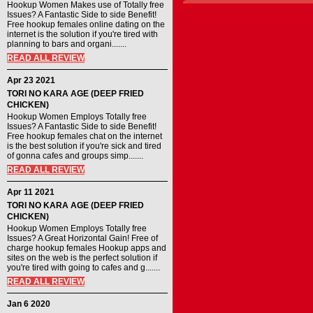
Hookup Women Makes use of Totally free
Issues? A Fantastic Side to side Benefit!
Free hookup females online dating on the
internet is the solution if you're tired with
planning to bars and organi.......
READ ALL REVIEW
Apr 23 2021
TORI NO KARA AGE (DEEP FRIED
CHICKEN)
Hookup Women Employs Totally free
Issues? A Fantastic Side to side Benefit!
Free hookup females chat on the internet
is the best solution if you're sick and tired
of gonna cafes and groups simp.......
READ ALL REVIEW
Apr 11 2021
TORI NO KARA AGE (DEEP FRIED
CHICKEN)
Hookup Women Employs Totally free
Issues? A Great Horizontal Gain! Free of
charge hookup females Hookup apps and
sites on the web is the perfect solution if
you're tired with going to cafes and g.......
READ ALL REVIEW
Jan 6 2020