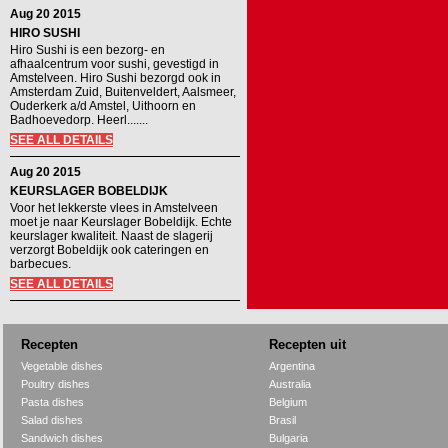
Aug 20 2015
HIRO SUSHI
Hiro Sushi is een bezorg- en
afhaalcentrum voor sushi, gevestigd in
Amstelveen. Hiro Sushi bezorgd ook in
Amsterdam Zuid, Buitenveldert, Aalsmeer,
Ouderkerk a/d Amstel, Uithoorn en
Badhoevedorp. Heerl.......
SEE ALL DETAILS
Aug 20 2015
KEURSLAGER BOBELDIJK
Voor het lekkerste vlees in Amstelveen
moet je naar Keurslager Bobeldijk. Echte
keurslager kwaliteit. Naast de slagerij
verzorgt Bobeldijk ook cateringen en
barbecues.
SEE ALL DETAILS
Recepten
Recepten uit
Vegetable dishes
Argentina
Poultry dishes
Australia
Pasta dishes
Belgium
Salad dishes
Brasil
Sandwich dishes
Bulgaria