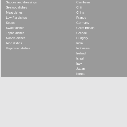
Sauces and dressings
Carribean
Seafood dishes
Chili
Meat dishes
China
Low Fat dishes
France
Soups
Germany
Sweet dishes
Great Brittain
Tapas dishes
Greece
Noodle dishes
Hungary
Rice dishes
India
Vegetarian dishes
Indonesia
Ireland
Israel
Italy
Japan
Korea