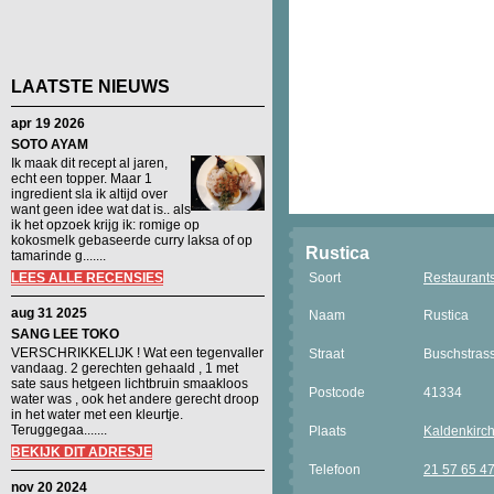
LAATSTE NIEUWS
apr 19 2026
SOTO AYAM
Ik maak dit recept al jaren,
echt een topper. Maar 1
ingredient sla ik altijd over
want geen idee wat dat is.. als
ik het opzoek krijg ik: romige op
kokosmelk gebaseerde curry laksa of op
Rustica
tamarinde g.......
LEES ALLE RECENSIES
Soort
Restaurant
aug 31 2025
Naam
Rustica
SANG LEE TOKO
VERSCHRIKKELIJK ! Wat een tegenvaller
Straat
Buschstras
vandaag. 2 gerechten gehaald , 1 met
sate saus hetgeen lichtbruin smaakloos
Postcode
41334
water was , ook het andere gerecht droop
in het water met een kleurtje.
Teruggegaa.......
Plaats
Kaldenkirch
BEKIJK DIT ADRESJE
Telefoon
21 57 65 4
nov 20 2024