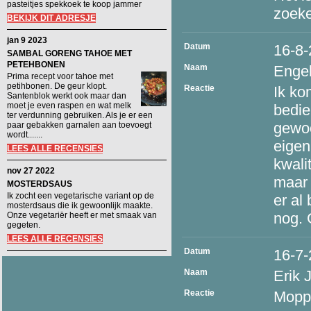
pasteitjes spekkoek te koop jammer
zoeke
BEKIJK DIT ADRESJE
jan 9 2023
Datum
16-8
SAMBAL GORENG TAHOE MET
PETEHBONEN
Naam
Engel
Prima recept voor tahoe met
petihbonen. De geur klopt.
Reactie
Ik ko
Santenblok werkt ook maar dan
moet je even raspen en wat melk
bedie
ter verdunning gebruiken. Als je er een
gewoo
paar gebakken garnalen aan toevoegt
wordt.......
eigen
LEES ALLE RECENSIES
kwali
nov 27 2022
maar 
MOSTERDSAUS
Ik zocht een vegetarische variant op de
er al
mosterdsaus die ik gewoonlijk maakte.
nog. 
Onze vegetariër heeft er met smaak van
gegeten.
LEES ALLE RECENSIES
Datum
16-7
Naam
Erik 
Reactie
Moppe