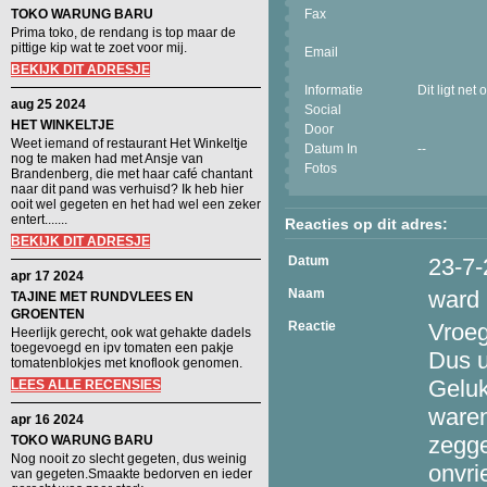
TOKO WARUNG BARU
Fax
Prima toko, de rendang is top maar de
pittige kip wat te zoet voor mij.
Email
BEKIJK DIT ADRESJE
Informatie
Dit ligt net
aug 25 2024
Social
HET WINKELTJE
Door
Weet iemand of restaurant Het Winkeltje
Datum In
--
nog te maken had met Ansje van
Fotos
Brandenberg, die met haar café chantant
naar dit pand was verhuisd? Ik heb hier
ooit wel gegeten en het had wel een zeker
entert.......
Reacties op dit adres:
BEKIJK DIT ADRESJE
Datum
23-7
apr 17 2024
Naam
ward
TAJINE MET RUNDVLEES EN
GROENTEN
Reactie
Vroeg
Heerlijk gerecht, ook wat gehakte dadels
toegevoegd en ipv tomaten een pakje
Dus u
tomatenblokjes met knoflook genomen.
Geluk
LEES ALLE RECENSIES
waren
apr 16 2024
zegge
TOKO WARUNG BARU
Nog nooit zo slecht gegeten, dus weinig
onvri
van gegeten.Smaakte bedorven en ieder