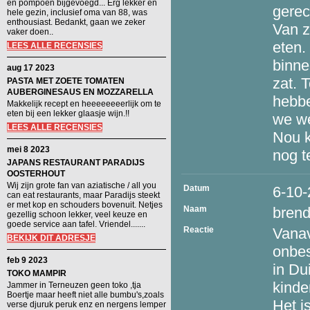
en pompoen bijgevoegd... Erg lekker en
gerec
hele gezin, inclusief oma van 88, was
enthousiast. Bedankt, gaan we zeker
Van z
vaker doen..
eten.
LEES ALLE RECENSIES
binne
aug 17 2023
zat. 
PASTA MET ZOETE TOMATEN
AUBERGINESAUS EN MOZZARELLA
hebbe
Makkelijk recept en heeeeeeeerlijk om te
eten bij een lekker glaasje wijn.!!
we we
LEES ALLE RECENSIES
Nou k
mei 8 2023
nog t
JAPANS RESTAURANT PARADIJS
OOSTERHOUT
Wij zijn grote fan van aziatische / all you
Datum
6-10
can eat restaurants, maar Paradijs steekt
er met kop en schouders bovenuit. Netjes
Naam
bren
gezellig schoon lekker, veel keuze en
goede service aan tafel. Vriendel.......
Reactie
Vanav
BEKIJK DIT ADRESJE
onbes
feb 9 2023
in Du
TOKO MAMPIR
kinde
Jammer in Terneuzen geen toko ,tja
Boertje maar heeft niet alle bumbu's,zoals
Het i
verse djuruk peruk enz en nergens lemper