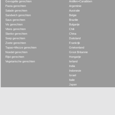
Gevogelte gerechten
Antillen+Caraibben
Pasta gerechten
Argentinie
Salade gerechten
Australie
Sandwich gerechten
Belgie
Saus gerechten
Brazilie
Vis gerechten
Bulgarije
Vlees gerechten
Chili
Slanke gerechten
China
Soep gerechten
Duitsland
Zoete gerechten
Frankrijk
Tapas+Mezze gerechten
Griekenland
Noedel gerechten
Groot Britannie
Rijst gerechten
Hongarije
Vegetarische gerechten
Ierland
India
Indonesie
Israel
Italie
Japan