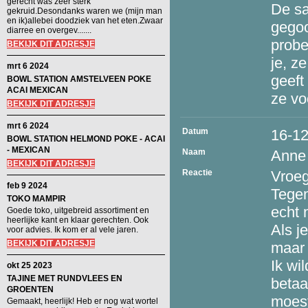
gerecht was zeer sterk
De sa
gekruid.Desondanks waren we (mijn man
en ik)allebei doodziek van het eten.Zwaar
gegoo
diarree en overgev.......
probe
BEKIJK DIT ADRESJE
je, z
mrt 6 2024
geeft
BOWL STATION AMSTELVEEN POKE
ACAI MEXICAN
ze vo
BEKIJK DIT ADRESJE
mrt 6 2024
Datum
16-1
BOWL STATION HELMOND POKE - ACAI
- MEXICAN
Naam
Anne
BEKIJK DIT ADRESJE
Reactie
Vroeg
feb 9 2024
Tegen
TOKO MAMPIR
echt 
Goede toko, uitgebreid assortiment en
heerlijke kant en klaar gerechten. Ook
Als j
voor advies. Ik kom er al vele jaren.
BEKIJK DIT ADRESJE
maar 
Ik wil
okt 25 2023
TAJINE MET RUNDVLEES EN
betaa
GROENTEN
moest
Gemaakt, heerlijk! Heb er nog wat wortel