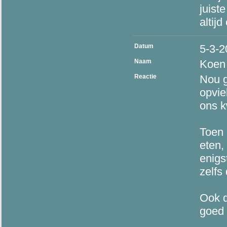
juist
altijd
Datum
5-3-2
Naam
Koen
Reactie
Nou g
opvie
ons k
Toen 
eten,
enigs
zelfs
Ook d
goed