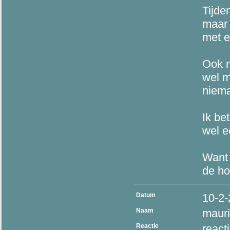
Tijde
maar 
met e
Ook n
wel 
niema
Ik be
wel e
Want 
de ho
Datum
10-2
Naam
mauri
Reactie
react