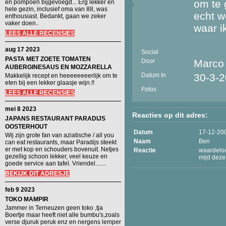
om te 
en pompoen bijgevoegd... Erg lekker en
hele gezin, inclusief oma van 88, was
echt w
enthousiast. Bedankt, gaan we zeker
vaker doen..
waar i
LEES ALLE RECENSIES
aug 17 2023
Social
PASTA MET ZOETE TOMATEN
Door
Marco
AUBERGINESAUS EN MOZZARELLA
Datum In
30-3-
Makkelijk recept en heeeeeeeerlijk om te
eten bij een lekker glaasje wijn.!!
Fotos
LEES ALLE RECENSIES
mei 8 2023
Reacties op dit adres:
JAPANS RESTAURANT PARADIJS
OOSTERHOUT
Datum
17-12-20
Wij zijn grote fan van aziatische / all you
Naam
Ben
can eat restaurants, maar Paradijs steekt
er met kop en schouders bovenuit. Netjes
Reactie
waardeloo
gezellig schoon lekker, veel keuze en
mijd deze 
goede service aan tafel. Vriendel.......
BEKIJK DIT ADRESJE
feb 9 2023
TOKO MAMPIR
Jammer in Terneuzen geen toko ,tja
Boertje maar heeft niet alle bumbu's,zoals
verse djuruk peruk enz en nergens lemper