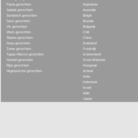
Pasta gerechten
Argentinie
Salade gerechten
Australie
Sandwich gerechten
Belgie
Saus gerechten
Brazilie
Vis gerechten
Bulgarije
Vlees gerechten
Chili
Slanke gerechten
China
Soep gerechten
Duitsland
Zoete gerechten
Frankrijk
Tapas+Mezze gerechten
Griekenland
Noedel gerechten
Groot Britannie
Rijst gerechten
Hongarije
Vegetarische gerechten
Ierland
India
Indonesie
Israel
Italie
Japan