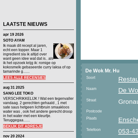
LAATSTE NIEUWS
apr 19 2026
SOTO AYAM
Ik maak dit recept al jaren,
echt een topper. Maar 1
ingredient sla ik altijd over
want geen idee wat dat is.. als
ik het opzoek krijg ik: romige op
kokosmelk gebaseerde curry laksa of op
De Wok Mr. Hu
tamarinde g.......
LEES ALLE RECENSIES
Soort
Restau
aug 31 2025
Naam
De Wo
SANG LEE TOKO
VERSCHRIKKELIJK ! Wat een tegenvaller
Straat
Gronau
vandaag. 2 gerechten gehaald , 1 met
sate saus hetgeen lichtbruin smaakloos
Postcode
water was , ook het andere gerecht droop
in het water met een kleurtje.
Plaats
Ensch
Teruggegaa.......
BEKIJK DIT ADRESJE
Telefoon
053-4
nov 20 2024