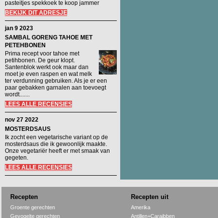
pasteitjes spekkoek te koop jammer
BEKIJK DIT ADRESJE
jan 9 2023
SAMBAL GORENG TAHOE MET
PETEHBONEN
Prima recept voor tahoe met
petihbonen. De geur klopt.
Santenblok werkt ook maar dan
moet je even raspen en wat melk
ter verdunning gebruiken. Als je er een
paar gebakken garnalen aan toevoegt
wordt.......
LEES ALLE RECENSIES
nov 27 2022
MOSTERDSAUS
Ik zocht een vegetarische variant op de
mosterdsaus die ik gewoonlijk maakte.
Onze vegetariër heeft er met smaak van
gegeten.
LEES ALLE RECENSIES
Recepten
Recepten uit
Groente gerechten
Amerika
Gevogelte gerechten
Antillen+Caraibben