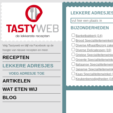
LEKKERE ADRESJES
BIJZONDERHEDEN
Banketbakkerij (14)
Brood Specialiteitenwinkel
Diverse Afhaal/Bezorg zake
Volg Tastyweb en blijf via Facebook op de
hoogte van nieuwe recepten en meer.
Diverse Delicatessen (16)
Griekse Specialiteitenwinke
RECEPTEN
Groente Specialiteitenwinke
Italiaanse Specialiteitenwin
LEKKERE ADRESJES
Japanse Specialiteitenwink
VOEG ADRESJE TOE
Kaas Specialiteitenwinkel 
Keukenbenodigdheden (16
ARTIKELEN
WAT ETEN WIJ
BLOG