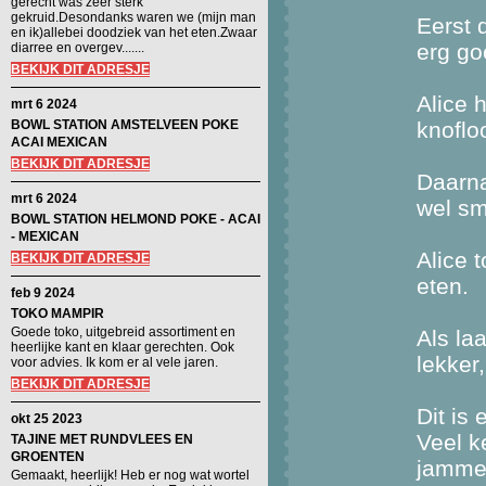
gerecht was zeer sterk
gekruid.Desondanks waren we (mijn man
Eerst 
en ik)allebei doodziek van het eten.Zwaar
erg go
diarree en overgev.......
BEKIJK DIT ADRESJE
Alice 
mrt 6 2024
BOWL STATION AMSTELVEEN POKE
knoflo
ACAI MEXICAN
BEKIJK DIT ADRESJE
Daarna
mrt 6 2024
wel sm
BOWL STATION HELMOND POKE - ACAI
- MEXICAN
Alice 
BEKIJK DIT ADRESJE
eten.
feb 9 2024
TOKO MAMPIR
Goede toko, uitgebreid assortiment en
Als la
heerlijke kant en klaar gerechten. Ook
lekker
voor advies. Ik kom er al vele jaren.
BEKIJK DIT ADRESJE
Dit is
okt 25 2023
Veel k
TAJINE MET RUNDVLEES EN
GROENTEN
jammer
Gemaakt, heerlijk! Heb er nog wat wortel