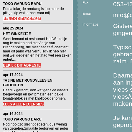
Fax
053-4
TOKO WARUNG BARU
Prima toko, de rendang is top maar de
pittige kip wat te zoet voor mij.
Email
info@
BEKIJK DIT ADRESJE
Informatie
Gister
aug 25 2024
gingen
HET WINKELTJE
Weet iemand of restaurant Het Winkeltje
nog te maken had met Ansje van
Typisc
Brandenberg, die met haar café chantant
naar dit pand was verhuisd? Ik heb hier
gebrac
ooit wel gegeten en het had wel een zeker
entert.......
zalm. 
BEKIJK DIT ADRESJE
Daarna
apr 17 2024
TAJINE MET RUNDVLEES EN
aan in
GROENTEN
vlees 
Heerlijk gerecht, ook wat gehakte dadels
toegevoegd en ipv tomaten een pakje
vlees/
tomatenblokjes met knoflook genomen.
maken,
LEES ALLE RECENSIES
apr 16 2024
Je kan
TOKO WARUNG BARU
geprob
Nog nooit zo slecht gegeten, dus weinig
van gegeten.Smaakte bedorven en ieder